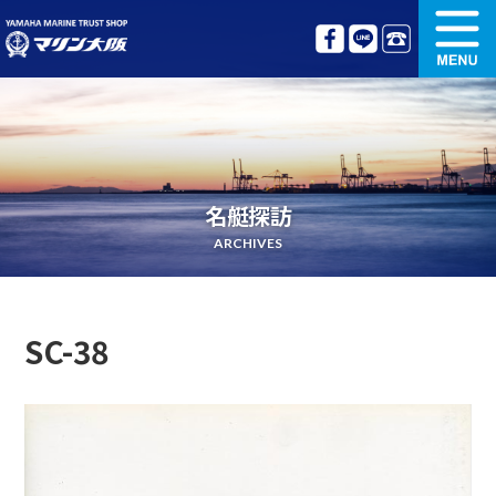
新艇情報
中古艇情報
オリジナル艤装
ボート免許講習
名艇探訪
更新講習
クルージング情報
ARCHIVES
名艇探訪
リンク集
SC-38