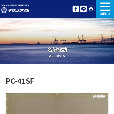
新艇情報
中古艇情報
オリジナル艤装
ボート免許講習
名艇探訪
更新講習
クルージング情報
ARCHIVES
名艇探訪
リンク集
PC-41SF