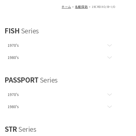
ホーム
名艇探訪
19CRDXO/B・I/O
FISH
Series
1970's
1980's
PASSPORT
Series
1970's
1980's
STR
Series