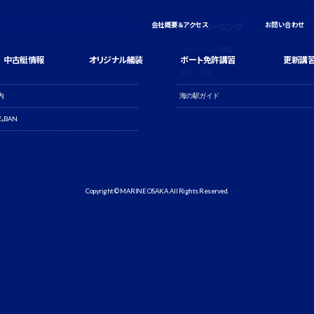
会社概要＆アクセス
お問い合わせ
釣り・クルージング
クルージング情報
中古艇情報
オリジナル艤装
ボート免許講習
更新講
海況・天気
内
海の駅ガイド
BAN
Copyright © MARINE OSAKA All Rights Reserved.