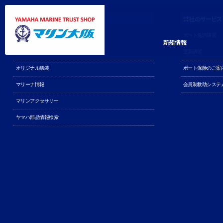
ボート販売関連
弊社のサービス
新艇情報
ボート免許講習
新艇情報
中古艇情報
更新講習
オリジナル艤装
ボート保険のご案
マリーナ情報
会員制救助システム
マリンアクセサリー
ヤマハ部品情報検索