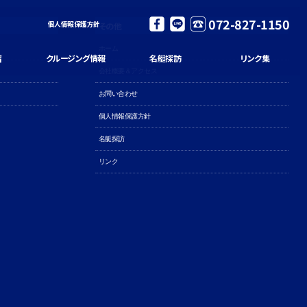
072-827-1150
個人情報保護方針
その他
ホーム
習
クルージング情報
名艇探訪
リンク集
会社概要＆アクセス
お問い合わせ
個人情報保護方針
名艇探訪
リンク